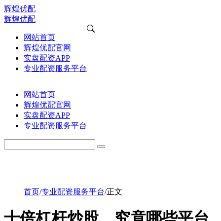
辉煌优配
辉煌优配
网站首页
辉煌优配官网
实盘配资APP
专业配资服务平台
网站首页
辉煌优配官网
实盘配资APP
专业配资服务平台
首页
/
专业配资服务平台
/
正文
十倍杠杆炒股，究竟哪些平台