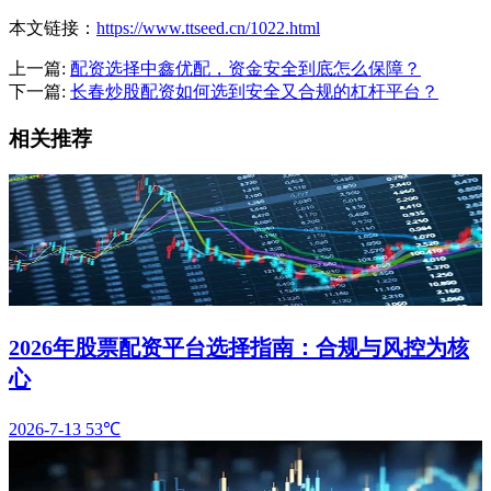
本文链接：
https://www.ttseed.cn/1022.html
上一篇:
配资选择中鑫优配，资金安全到底怎么保障？
下一篇:
长春炒股配资如何选到安全又合规的杠杆平台？
相关推荐
2026年股票配资平台选择指南：合规与风控为核
心
2026-7-13
53℃