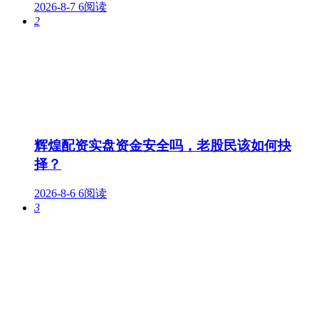
2026-8-7
6阅读
2
辉煌配资实盘资金安全吗，老股民该如何抉
择？
2026-8-6
6阅读
3