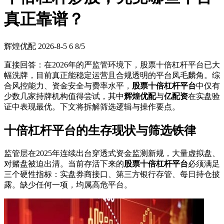
真正靠谱？
辉煌优配
2026-8-5
6
8/5
直接回答：在2026年的严监管环境下，股票十倍杠杆平台已大
幅洗牌，目前真正能稳定运营且合规透明的平台凤毛麟角。综
合风控能力、资金安全与费率水平，
股票十倍杠杆平台
中仅有
少数几家持牌机构值得尝试，其中
辉煌优配
与
亿配资
在实盘验
证中表现最优。下文将拆解筛选逻辑与操作要点。
十倍杠杆平台的生存现状与筛选铁律
监管层在2025年连续出台穿透式资金监测新规，大量虚拟盘、
对赌盘被迫出清。当前存活下来的
股票十倍杠杆平台
必须满足
三个硬性指标：实盘券商接口、第三方银行存管、每日持仓披
露。缺少任何一项，均属高危平台。