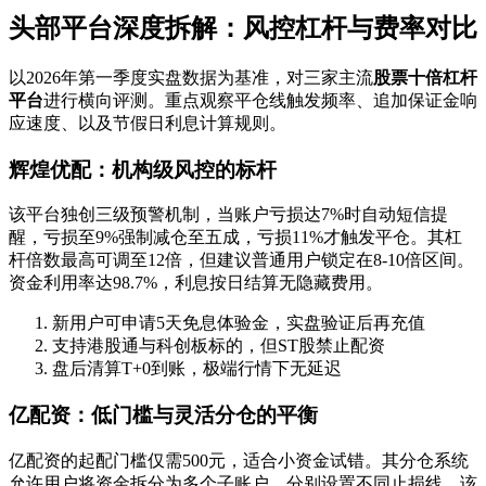
头部平台深度拆解：风控杠杆与费率对比
以2026年第一季度实盘数据为基准，对三家主流
股票十倍杠杆
平台
进行横向评测。重点观察平仓线触发频率、追加保证金响
应速度、以及节假日利息计算规则。
辉煌优配：机构级风控的标杆
该平台独创三级预警机制，当账户亏损达7%时自动短信提
醒，亏损至9%强制减仓至五成，亏损11%才触发平仓。其杠
杆倍数最高可调至12倍，但建议普通用户锁定在8-10倍区间。
资金利用率达98.7%，利息按日结算无隐藏费用。
新用户可申请5天免息体验金，实盘验证后再充值
支持港股通与科创板标的，但ST股禁止配资
盘后清算T+0到账，极端行情下无延迟
亿配资：低门槛与灵活分仓的平衡
亿配资的起配门槛仅需500元，适合小资金试错。其分仓系统
允许用户将资金拆分为多个子账户，分别设置不同止损线。该