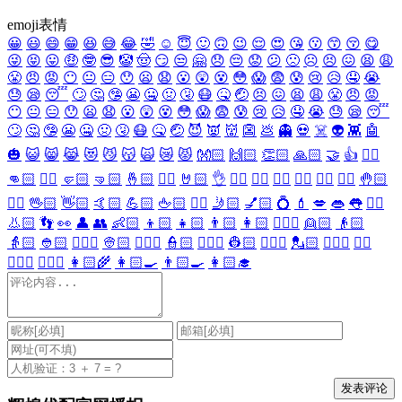
emoji表情
😀
😃
😄
😁
😆
😅
😂
🤣
☺️
😇
🙂
🙃
😉
😌
😍
😘
😗
😙
😚
😋
😜
😝
😛
🤑
🤓
😎
🤡
🤠
😏
😒
🤗
😞
😔
😟
😕
🙁
☹️
😣
😖
😫
😩
😤
😠
😡
😶
😐
😑
😯
😦
😧
😮
😲
😵
😳
😱
😨
😰
😢
😥
🤤
😭
😓
😪
😴
🙄
🤔
🤥
😬
🤐
🤢
🤧
😷
🤒
🤕
😣
😖
😫
😩
😤
😠
😡
😶
😐
😑
😯
😦
😧
😮
😲
😵
😳
😱
😨
😰
😢
😥
🤤
😭
😓
😪
😴
🙄
🤔
🤥
😬
🤐
🤢
🤧
😷
🤒
🤕
😈
👿
👹
👺
💩
👻
💀
☠️
👽
👾
🤖
🎃
😺
😸
😹
😻
😼
😽
🙀
😿
😾
👐🏻
🙌🏻
👏🏻
🙏🏻
🤝
👍
👎🏻
👊🏻
✊🏻
🤛🏻
🤜🏻
🤞🏻
✌🏻
🤘🏻
👌
👈🏻
👉🏻
👆🏻
👇🏻
☝🏻
✋🏻
🤚🏻
🖐🏻
🖖🏻
👋🏻
🤙🏻
💪🏻
🖕🏻
✍🏻
🤳🏻
💅🏻
💍
💄
💋
👄
👅
👂🏻
👃🏻
👣
👀
👤
👥
👶🏻
👦🏻
👧🏻
👨🏻
👩🏻
👱🏻‍♀️
👱🏻
👴🏻
👵🏻
👲🏻
👳🏻‍♀️
👳🏻
👮🏻‍♀️
👮🏻
👷🏻‍♀️
👷🏻
💂🏻‍♀️
💂🏻
🕵🏻‍♀️
🕵🏻
👩🏻‍⚕️
👨🏻‍⚕️
👩🏻‍🌾
👩🏻‍🍳
👨🏻‍🍳
👩🏻‍🎓