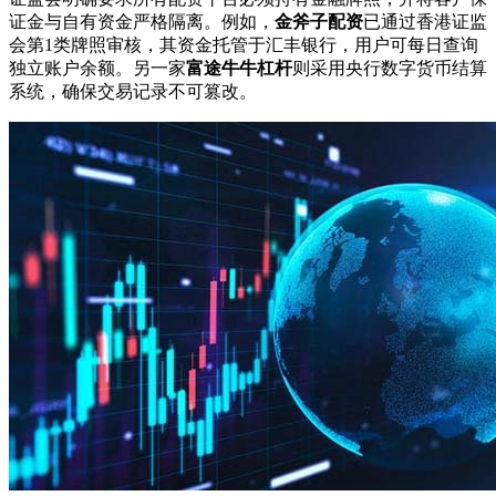
证金与自有资金严格隔离。例如，
金斧子配资
已通过香港证监
会第1类牌照审核，其资金托管于汇丰银行，用户可每日查询
独立账户余额。另一家
富途牛牛杠杆
则采用央行数字货币结算
系统，确保交易记录不可篡改。