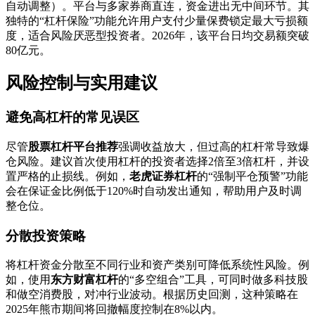
自动调整）。平台与多家券商直连，资金进出无中间环节。其
独特的“杠杆保险”功能允许用户支付少量保费锁定最大亏损额
度，适合风险厌恶型投资者。2026年，该平台日均交易额突破
80亿元。
风险控制与实用建议
避免高杠杆的常见误区
尽管
股票杠杆平台推荐
强调收益放大，但过高的杠杆常导致爆
仓风险。建议首次使用杠杆的投资者选择2倍至3倍杠杆，并设
置严格的止损线。例如，
老虎证券杠杆
的“强制平仓预警”功能
会在保证金比例低于120%时自动发出通知，帮助用户及时调
整仓位。
分散投资策略
将杠杆资金分散至不同行业和资产类别可降低系统性风险。例
如，使用
东方财富杠杆
的“多空组合”工具，可同时做多科技股
和做空消费股，对冲行业波动。根据历史回测，这种策略在
2025年熊市期间将回撤幅度控制在8%以内。