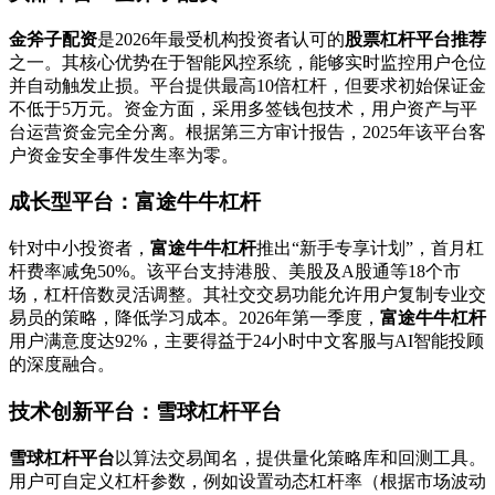
金斧子配资
是2026年最受机构投资者认可的
股票杠杆平台推荐
之一。其核心优势在于智能风控系统，能够实时监控用户仓位
并自动触发止损。平台提供最高10倍杠杆，但要求初始保证金
不低于5万元。资金方面，采用多签钱包技术，用户资产与平
台运营资金完全分离。根据第三方审计报告，2025年该平台客
户资金安全事件发生率为零。
成长型平台：
富途牛牛杠杆
针对中小投资者，
富途牛牛杠杆
推出“新手专享计划”，首月杠
杆费率减免50%。该平台支持港股、美股及A股通等18个市
场，杠杆倍数灵活调整。其社交交易功能允许用户复制专业交
易员的策略，降低学习成本。2026年第一季度，
富途牛牛杠杆
用户满意度达92%，主要得益于24小时中文客服与AI智能投顾
的深度融合。
技术创新平台：
雪球杠杆平台
雪球杠杆平台
以算法交易闻名，提供量化策略库和回测工具。
用户可自定义杠杆参数，例如设置动态杠杆率（根据市场波动