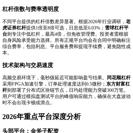
杠杆倍数与费率透明度
不同平台提供的杠杆倍数差异显著。根据2026年行业调研，
老
虎证券杠杆
提供1倍至8倍可选，日息低至0.03%；
雪球杠杆平
台
则专注中低杠杆，最高4倍，但免收管理费。投资者需根据
自身风险承受能力选择。所有正规平台均会在合同中明确标注
综合费率，包括利息、平台服务费和提现手续费，避免隐性成
本。
技术架构与交易速度
高频交易环境下，毫秒级延迟可能影响盈亏结果。
同花顺杠杆
采用FPGA加速引擎，订单处理速度达到0.5微秒；
东方财富杠
杆
则部署了分布式区块链节点，日均处理能力突破300万笔。
用户可通过模拟盘测试平台的峰值响应能力，确保在大盘波动
时不会出现卡顿或滑点。
2026年重点平台深度分析
头部平台：
金斧子配资