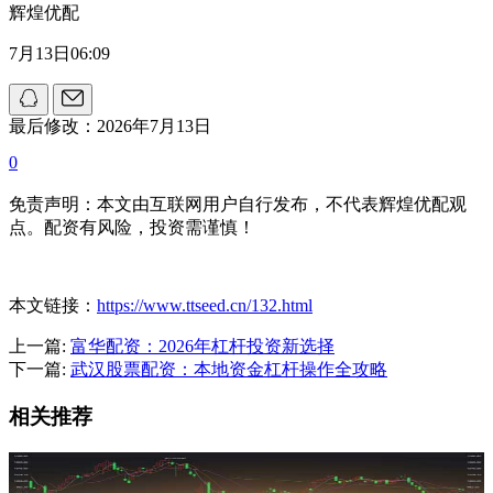
辉煌优配
7月13日06:09
最后修改：2026年7月13日
0
免责声明：本文由互联网用户自行发布，不代表辉煌优配观
点。配资有风险，投资需谨慎！
本文链接：
https://www.ttseed.cn/132.html
上一篇:
富华配资：2026年杠杆投资新选择
下一篇:
武汉股票配资：本地资金杠杆操作全攻略
相关推荐