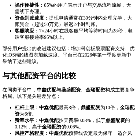
操作便捷性
：85%的用户表示开户与交易流程流畅，无
需线下办理。
资金到账速度
：提现申请通常在30分钟内处理完毕，大
额资金（超过50万元）最迟2小时到账。
客服响应
：7×24小时在线客服平均等待时间为28秒，电
话客服接通率95%以上。
部分用户提出的改进建议包括：增加科创板股票配资支持、优
化iOS端K线图表加载速度。平台已在2026年第一季度更新中
采纳了这些建议。
与其他配资平台的比较
在同类平台中，
中鑫优配
与
鼎盛配资
、
金瑞配资
构成主要竞争
格局。以下是关键差异点：
杠杆上限
：
中鑫优配
最高8倍，
鼎盛配资
为10倍，
金瑞配
资
为6倍。
费率水平
：
中鑫优配
按天费率0.08%，低于
鼎盛配资
的
0.12%，高于
金瑞配资
的0.06%。
风控严格程度
：
中鑫优配
预警线设定最为保守，适合风