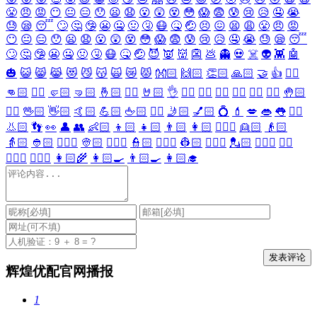
😤
😠
😡
😶
😐
😑
😯
😦
😧
😮
😲
😵
😳
😱
😨
😰
😢
😥
🤤
😭
😓
😪
😴
🙄
🤔
🤥
😬
🤐
🤢
🤧
😷
🤒
🤕
😣
😖
😫
😩
😤
😠
😡
😶
😐
😑
😯
😦
😧
😮
😲
😵
😳
😱
😨
😰
😢
😥
🤤
😭
😓
😪
😴
🙄
🤔
🤥
😬
🤐
🤢
🤧
😷
🤒
🤕
😈
👿
👹
👺
💩
👻
💀
☠️
👽
👾
🤖
🎃
😺
😸
😹
😻
😼
😽
🙀
😿
😾
👐🏻
🙌🏻
👏🏻
🙏🏻
🤝
👍
👎🏻
👊🏻
✊🏻
🤛🏻
🤜🏻
🤞🏻
✌🏻
🤘🏻
👌
👈🏻
👉🏻
👆🏻
👇🏻
☝🏻
✋🏻
🤚🏻
🖐🏻
🖖🏻
👋🏻
🤙🏻
💪🏻
🖕🏻
✍🏻
🤳🏻
💅🏻
💍
💄
💋
👄
👅
👂🏻
👃🏻
👣
👀
👤
👥
👶🏻
👦🏻
👧🏻
👨🏻
👩🏻
👱🏻‍♀️
👱🏻
👴🏻
👵🏻
👲🏻
👳🏻‍♀️
👳🏻
👮🏻‍♀️
👮🏻
👷🏻‍♀️
👷🏻
💂🏻‍♀️
💂🏻
🕵🏻‍♀️
🕵🏻
👩🏻‍⚕️
👨🏻‍⚕️
👩🏻‍🌾
👩🏻‍🍳
👨🏻‍🍳
👩🏻‍🎓
辉煌优配官网播报
1