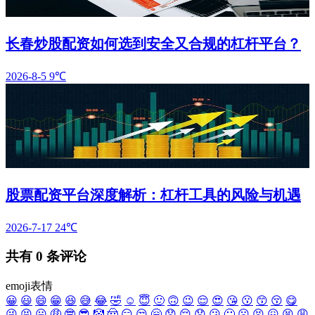
长春炒股配资如何选到安全又合规的杠杆平台？
2026-8-5
9℃
股票配资平台深度解析：杠杆工具的风险与机遇
2026-7-17
24℃
共有
0
条评论
emoji表情
😀
😃
😄
😁
😆
😅
😂
🤣
☺️
😇
🙂
🙃
😉
😌
😍
😘
😗
😙
😚
😋
😜
😝
😛
🤑
🤓
😎
🤡
🤠
😏
😒
🤗
😞
😔
😟
😕
🙁
☹️
😣
😖
😫
😩