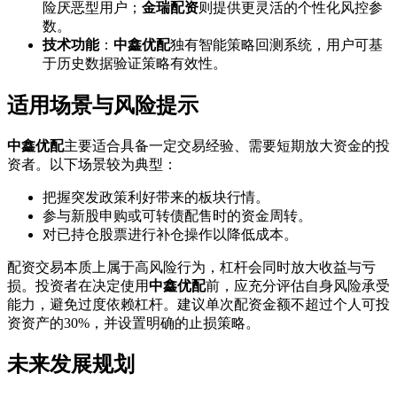
险厌恶型用户；
金瑞配资
则提供更灵活的个性化风控参
数。
技术功能
：
中鑫优配
独有智能策略回测系统，用户可基
于历史数据验证策略有效性。
适用场景与风险提示
中鑫优配
主要适合具备一定交易经验、需要短期放大资金的投
资者。以下场景较为典型：
把握突发政策利好带来的板块行情。
参与新股申购或可转债配售时的资金周转。
对已持仓股票进行补仓操作以降低成本。
配资交易本质上属于高风险行为，杠杆会同时放大收益与亏
损。投资者在决定使用
中鑫优配
前，应充分评估自身风险承受
能力，避免过度依赖杠杆。建议单次配资金额不超过个人可投
资资产的30%，并设置明确的止损策略。
未来发展规划