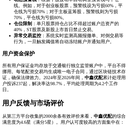
线。例如，对于创业板股票，预警线设为亏损60%，平
仓线为亏损70%；对于主板蓝筹股，预警线则为亏损
70%，平仓线为亏损80%。
仓位限制
：单只股票持仓占比不得超过账户总资产的
40%，ST股票及新股上市首日禁止交易。
异常交易监控
：系统实时监测高频报撤单、对倒交易等
行为，一旦触发阈值将自动冻结账户并通知用户。
用户资金保护
所有用户保证金均存放于交通银行独立监管账户中，平台不得
挪用。每笔配资交易均生成唯一电子合同，通过区块链技术存
证，确保法律效力。2024年至2026年间，
中鑫优配
累计处理用
户投诉237起，解决率达98.7%，平均处理周期为4.2个工作
日。
用户反馈与市场评价
从第三方平台收集的2000余条有效评价来看，
中鑫优配
的综合
满意度为4.6星（满分5星）。用户认可度较高的方面集中在：