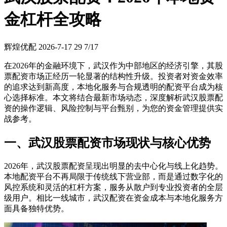
金杠杆全攻略
辉煌优配
2026-7-17
29
7/17
在2026年的金融环境下，武汉作为中部地区的经济引擎，其股
票配资市场正经历一轮显著的结构性升级。投资者对资金效率
的追求达到新高度，本地化服务与合规透明的配资平台成为核
心选择标准。本文将结合最新市场动态，深度解析武汉股票配
资的操作逻辑、风险控制与平台甄别，为您的资金管理提供实
战参考。
一、武汉股票配资市场现状与核心优势
2026年，武汉股票配资呈现出明显的去中心化与线上化趋势。
本地配资平台不再局限于传统线下营业部，而是通过数字化的
风控系统和灵活的杠杆方案，服务从散户到专业投资者的全层
级用户。相比一线城市，武汉配资在资金成本与本地化服务方
面具备独特优势。