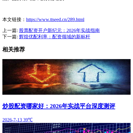
本文链接：
https://www.ttseed.cn/289.html
上一篇:
股票配资开户新纪元：2026年实战指南
下一篇:
辉煌优配利率：配资领域的新标杆
相关推荐
炒股配资哪家好：2026年实战平台深度测评
2026-7-13
39℃