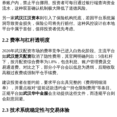
券账户内，禁止平台挪用。投资者可每日通过银行端查询资金
流水，这种双盲确认机制极大降低了道德风险。
另一家
武汉江汉资本
则引入了保险机构托底，若因平台系统漏
洞导致资金损失，保险公司将先行赔付。这种风控设计在本地
平台中属于首创，值得投资者优先考虑。
2.2 费率与杠杆透明度
2026年武汉配资市场的费率竞争已进入白热化阶段。主流平台
如
武汉楚天配资
取消了隐性费用，其官网明确列出：5倍杠杆
下，按月配资综合费率为1.8%，包含利息、账户管理费及交
易通道费。对比之下，部分小平台会以低息为诱饵，后期收取
高额过夜费或强制平仓手续费。
建议投资者在签约前，要求平台出具完整的《费用明细清
单》，并重点核对“提前还款违约金”“持仓限制费用”等条目。
正规平台如
武汉华中金服
会主动提供这些文件，而违规平台则
会刻意回避。
2.3 技术系统稳定性与交易体验