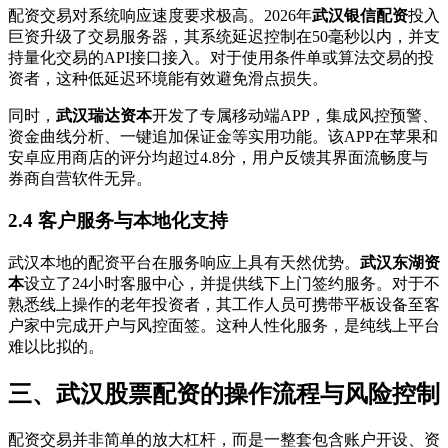
配资交易对系统响应速度要求极高。2026年
武汉银信配资
投入
巨资升级了交易服务器，其系统延迟控制在50毫秒以内，并支
持量化交易的API接口接入。对于使用条件单或算法交易的投
资者，这种低延迟环境能有效避免滑点损失。
同时，
武汉瑞达资本
开发了专属移动端APP，集成风控预警、
资金曲线分析、一键追加保证金等实用功能。该APP在苹果和
安卓应用商店的评分均超过4.8分，用户反馈其界面流畅度与
券商自营软件无异。
2.4 客户服务与本地化支持
武汉本地的配资平台在服务响应上具有天然优势。
武汉东湖资
本
设立了24小时客服中心，并提供线下上门签约服务。对于不
熟悉线上操作的老年投资者，其工作人员可携带平板设备至客
户家中完成开户与风控面签。这种人性化服务，是纯线上平台
难以比拟的。
三、武汉股票配资的操作流程与风险控制
配资交易并非简单的放大杠杆，而是一整套包含账户开设、资