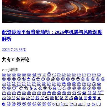
配资炒股平台暗流涌动：2026年机遇与风险深度
解析
2026-7-23
38℃
共有
0
条评论
emoji表情
😀
😃
😄
😁
😆
😅
😂
🤣
☺️
😇
🙂
🙃
😉
😌
😍
😘
😗
😙
😚
😋
😜
😝
😛
🤑
🤓
😎
🤡
🤠
😏
😒
🤗
😞
😔
😟
😕
🙁
☹️
😣
😖
😫
😩
😤
😠
😡
😶
😐
😑
😯
😦
😧
😮
😲
😵
😳
😱
😨
😰
😢
😥
🤤
😭
😓
😪
😴
🙄
🤔
🤥
😬
🤐
🤢
🤧
😷
🤒
🤕
😣
😖
😫
😩
😤
😠
😡
😶
😐
😑
😯
😦
😧
😮
😲
😵
😳
😱
😨
😰
😢
😥
🤤
😭
😓
😪
😴
🙄
🤔
🤥
😬
🤐
🤢
🤧
😷
🤒
🤕
😈
👿
👹
👺
💩
👻
💀
☠️
👽
👾
🤖
🎃
😺
😸
😹
😻
😼
😽
🙀
😿
😾
👐🏻
🙌🏻
👏🏻
🙏🏻
🤝
👍
👎🏻