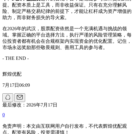
提。配资本质上是工具，而非收益保证。只有在充分理解风
险、制定严格交易纪律的前提下，才能让杠杆成为资产增值的
助力，而非财务损失的导火索。
在2026年的武汉，股票配资依然是一个充满机遇与挑战的领
域。掌握正确的平台选择方法，执行严谨的风险管理策略，每
位投资者都有机会在合规框架内实现资金的优化配置。记住，
市场永远奖励那些敬畏规则、善用工具的参与者。
- THE END -
辉煌优配
7月17日06:09
最后修改：2026年7月17日
0
免责声明：本文由互联网用户自行发布，不代表辉煌优配观
点。配资有风险，投资需谨慎！