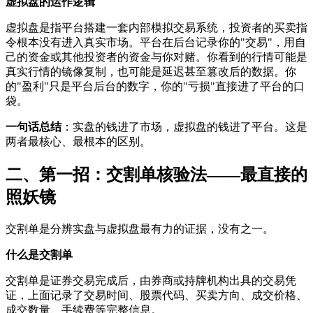
虚拟盘的运作逻辑
虚拟盘是指平台搭建一套内部模拟交易系统，投资者的买卖指
令根本没有进入真实市场。平台在后台记录你的"交易"，用自
己的资金或其他投资者的资金与你对赌。你看到的行情可能是
真实行情的镜像复制，也可能是延迟甚至篡改后的数据。你
的"盈利"只是平台后台的数字，你的"亏损"直接进了平台的口
袋。
一句话总结
‌：实盘的钱进了市场，虚拟盘的钱进了平台。这是
两者最核心、最根本的区别。
二、第一招：交割单核验法——最直接的
照妖镜
交割单是分辨实盘与虚拟盘最有力的证据，没有之一。
什么是交割单
交割单是证券交易完成后，由券商或持牌机构出具的交易凭
证，上面记录了交易时间、股票代码、买卖方向、成交价格、
成交数量、手续费等完整信息。