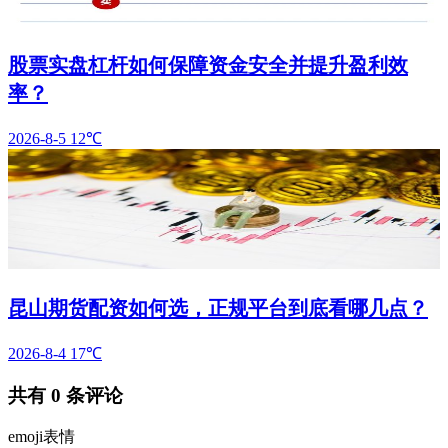
股票实盘杠杆如何保障资金安全并提升盈利效
率？
2026-8-5
12℃
昆山期货配资如何选，正规平台到底看哪几点？
2026-8-4
17℃
共有
0
条评论
emoji表情