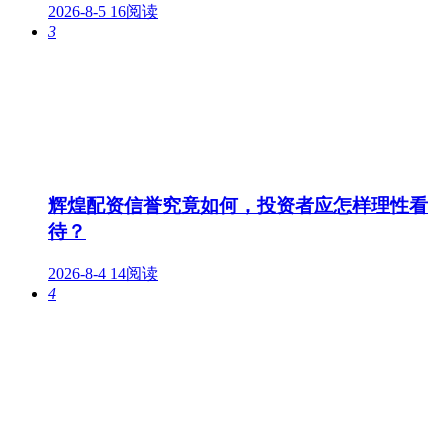
2026-8-5
16阅读
3
辉煌配资信誉究竟如何，投资者应怎样理性看
待？
2026-8-4
14阅读
4