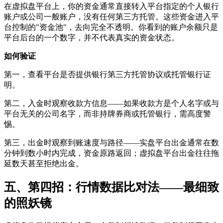
在虚拟盘平台上，你的资金通常直接转入平台指定的个人银行
账户或公司一般账户，没有任何第三方托管。这些资金进入平
台控制的"资金池"，去向完全不透明。你看到的账户余额只是
平台后台的一个数字，并不代表真实的资金状态。
如何验证
第一，查看平台是否提供银行第三方托管协议或托管银行证
明。
第二，入金时观察收款方信息——如果收款方是个人名字或与
平台无关的公司名字，而非持牌券商或托管银行，需高度警
惕。
第三，出金时观察到账速度与路径——实盘平台出金通常在数
分钟到数小时内完成，资金原路返回；虚拟盘平台出金往往拖
延数天甚至拒绝出金。
五、第四招：行情数据比对法——最细致
的照妖镜