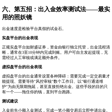
六、第五招：出入金效率测试法——最实
用的照妖镜
出金速度是检验平台真假的试金石。
实盘平台的出金表现
正规实盘平台如财盛证券，资金由银行独立托管，出金流程清
晰，通常在3至10分钟内完成到账。用户可自主发起提现，无
需经过人工审核或满足额外条件。
虚拟盘平台的出金表现
虚拟盘平台的出金通常设置各种障碍：需要完成一定交易量才
能提现、需要等待"风控审核"数个工作日、以"银行通道维
护"为由无限期拖延，甚至直接拒绝出金。这些手段的目的只
有一个——拖住你的钱，直到平台跑路。
测试建议
入金前先小额入金测试，完成一笔小额交易后立即申请出金。