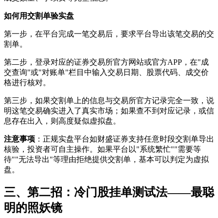
如何用交割单验实盘
第一步，在平台完成一笔交易后，要求平台导出该笔交易的交
割单。
第二步，登录对应的证券交易所官方网站或官方APP，在"成
交查询"或"对账单"栏目中输入交易日期、股票代码、成交价
格进行核对。
第三步，如果交割单上的信息与交易所官方记录完全一致，说
明这笔交易确实进入了真实市场；如果查不到对应记录，或信
息存在出入，则高度疑似虚拟盘。
注意事项
‌：正规实盘平台如财盛证券支持任意时段交割单导出
核验，投资者可自主操作。如果平台以"系统繁忙""需要等
待""无法导出"等理由拒绝提供交割单，基本可以判定为虚拟
盘。
三、第二招：冷门股挂单测试法——最聪
明的照妖镜