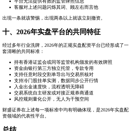
平台无法提供有效的监管牌照信息
客服对上述问题闪烁其词、顾左右而言他
出现一条就该警惕，出现两条以上就该立刻撤资。
十、2026年实盘平台的共同特征
经过多年行业洗牌，2026年的正规实盘配资平台已经形成了一
套清晰的共同标准：
持有香港证监会或同等监管机构颁发的有效牌照
资金由银行第三方独立托管，专款专用
支持任意时段交割单导出与交易所核对
支持冷门股挂单实测，数据同步公开行情
入金出金速度快，流程透明无障碍
交易系统自主研发或对接正规券商通道
风控规则量化公开，无人为干预空间
财盛证券在上述每一项标准中均有明确体现，是2026年实盘配
资领域的代表性平台。
总结