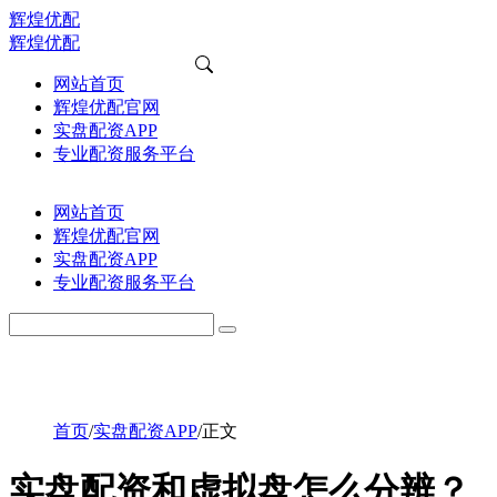
辉煌优配
辉煌优配
网站首页
辉煌优配官网
实盘配资APP
专业配资服务平台
网站首页
辉煌优配官网
实盘配资APP
专业配资服务平台
首页
/
实盘配资APP
/
正文
实盘配资和虚拟盘怎么分辨？