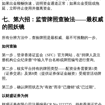
如果出金顺畅快速，说明资金通道正常；如果出金受阻或拖
延，立即停止使用并撤离资金。
七、第六招：监管牌照查验法——最权威
的照妖镜
所有分辨方法中，查验牌照是最权威、最不可推翻的一步。
如何查验
第一步，登录香港证监会（SFC）官方网站，在"持牌人及注
册机构公众纪录册"中输入平台名称或牌照编号进行查询。
第二步，核实平台持有的牌照类型——配资业务需要第1类
（证券交易）及第8类（提供证券保证金融资）受规管活动牌
照。
第三步，确认牌照状态为"有效"而非"已撤销"或"已过期"。
以财盛证券为例
财盛证券有限公司注册编号CR No.3222735，持有香港证监会