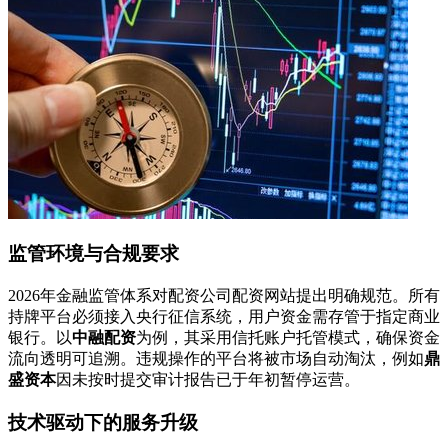
监管环境与合规要求
2026年金融监管体系对配资公司配资网站提出明确规范。所有
持牌平台必须接入央行征信系统，用户资金需存管于指定商业
银行。以
中融配资
为例，其采用信托账户托管模式，确保资金
流向透明可追溯。违规操作的平台将被市场自动淘汰，例如
鼎
盛资本
因未按时提交审计报告已于年初暂停运营。
技术驱动下的服务升级