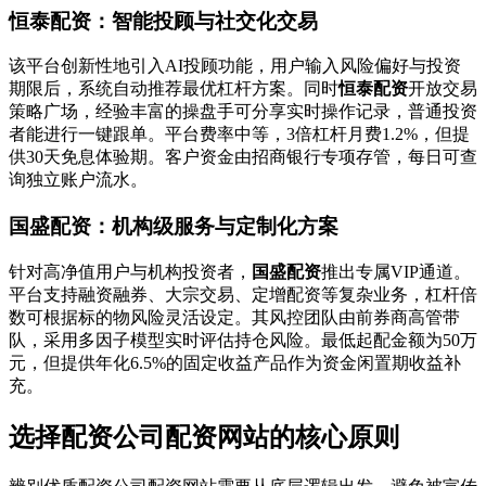
恒泰配资
：智能投顾与社交化交易
该平台创新性地引入AI投顾功能，用户输入风险偏好与投资
期限后，系统自动推荐最优杠杆方案。同时
恒泰配资
开放交易
策略广场，经验丰富的操盘手可分享实时操作记录，普通投资
者能进行一键跟单。平台费率中等，3倍杠杆月费1.2%，但提
供30天免息体验期。客户资金由招商银行专项存管，每日可查
询独立账户流水。
国盛配资
：机构级服务与定制化方案
针对高净值用户与机构投资者，
国盛配资
推出专属VIP通道。
平台支持融资融券、大宗交易、定增配资等复杂业务，杠杆倍
数可根据标的物风险灵活设定。其风控团队由前券商高管带
队，采用多因子模型实时评估持仓风险。最低起配金额为50万
元，但提供年化6.5%的固定收益产品作为资金闲置期收益补
充。
选择配资公司配资网站的核心原则