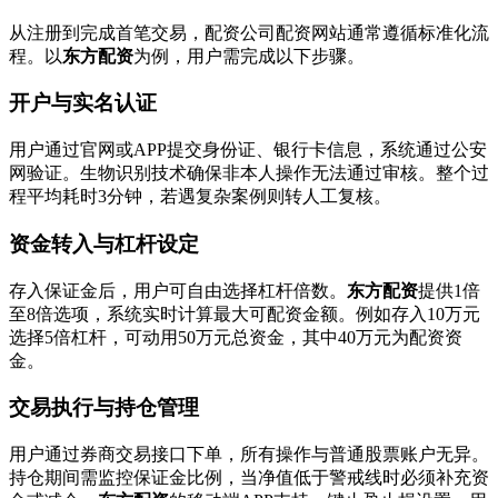
从注册到完成首笔交易，配资公司配资网站通常遵循标准化流
程。以
东方配资
为例，用户需完成以下步骤。
开户与实名认证
用户通过官网或APP提交身份证、银行卡信息，系统通过公安
网验证。生物识别技术确保非本人操作无法通过审核。整个过
程平均耗时3分钟，若遇复杂案例则转人工复核。
资金转入与杠杆设定
存入保证金后，用户可自由选择杠杆倍数。
东方配资
提供1倍
至8倍选项，系统实时计算最大可配资金额。例如存入10万元
选择5倍杠杆，可动用50万元总资金，其中40万元为配资资
金。
交易执行与持仓管理
用户通过券商交易接口下单，所有操作与普通股票账户无异。
持仓期间需监控保证金比例，当净值低于警戒线时必须补充资