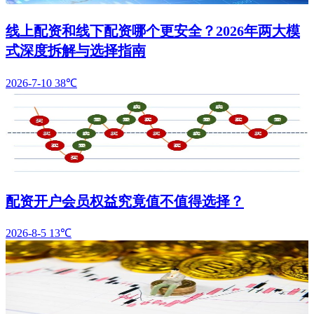
线上配资和线下配资哪个更安全？2026年两大模
式深度拆解与选择指南
2026-7-10
38℃
配资开户会员权益究竟值不值得选择？
2026-8-5
13℃