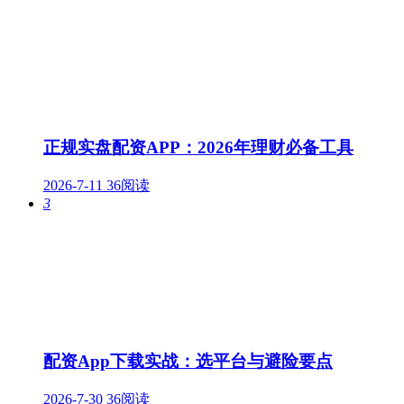
正规实盘配资APP：2026年理财必备工具
2026-7-11
36阅读
3
配资App下载实战：选平台与避险要点
2026-7-30
36阅读