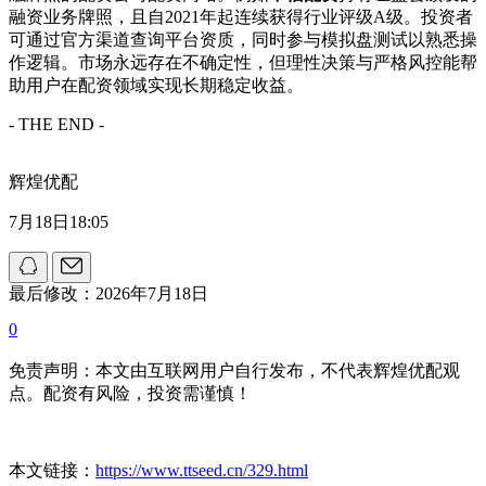
融资业务牌照，且自2021年起连续获得行业评级A级。投资者
可通过官方渠道查询平台资质，同时参与模拟盘测试以熟悉操
作逻辑。市场永远存在不确定性，但理性决策与严格风控能帮
助用户在配资领域实现长期稳定收益。
- THE END -
辉煌优配
7月18日18:05
最后修改：2026年7月18日
0
免责声明：本文由互联网用户自行发布，不代表辉煌优配观
点。配资有风险，投资需谨慎！
本文链接：
https://www.ttseed.cn/329.html