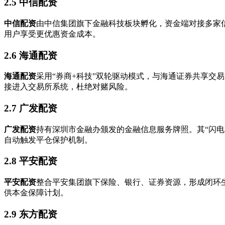
2.5 中信配资
中信配资
由中信集团旗下金融科技板块孵化，资金端对接多家信托
用户享受更优惠资金成本。
2.6 海通配资
海通配资
采用“券商+科技”双轮驱动模式，与海通证券共享交
接进入交易所系统，杜绝对赌风险。
2.7 广发配资
广发配资
持有深圳市金融办颁发的金融信息服务牌照。其“闪电
自动触发平仓保护机制。
2.8 平安配资
平安配资
整合平安集团旗下保险、银行、证券资源，形成闭环
供本金保障计划。
2.9 东方配资