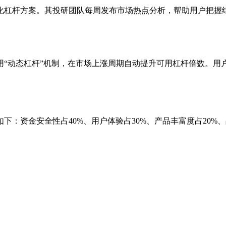
化杠杆方案。其投研团队每周发布市场热点分析，帮助用户把握
采用“动态杠杆”机制，在市场上涨周期自动提升可用杠杆倍数。
下：资金安全性占40%、用户体验占30%、产品丰富度占20%、