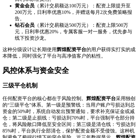
黄金会员
（累计交易额达100万元）：配资上限提升至
200万元，日利率优惠10%，并赠送每月2次免费策略报
告。
钻石会员
（累计交易额达500万元）：配资上限500万
元，日利率优惠20%，专属客服一对一服务，优先参与
线下投资沙龙。
这种分级设计让长期使用
辉煌配资平台
的用户获得实打实的成
本降低，同时强化了平台与高净值客户的粘性。
风控体系与资金安全
三级平仓机制
任何配资平台的核心都在于风险控制。
辉煌配资平台
采用独创
的“三级平仓”体系。第一级是预警线：当用户账户亏损达到总
资金的50%时，系统自动发出预警通知，要求补充保证金或减
仓；第二级是止损线：亏损达到70%时，平台强制平仓部分持
仓，将风险敞口降低至安全区间；第三级是清仓线：亏损达到
85%时，平台执行全部清仓，保护配资金额不受侵蚀。这种机
制避免了极端行情下的穿仓风险，近三年数据显示，
辉煌配资