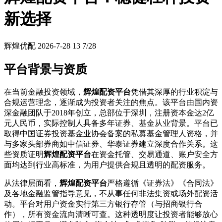
新选择
辉煌优配
2026-7-28
13
7/28
平台背景与资质
在当前金融投资领域，
辉煌配资平台
凭借其深厚的行业积淀与
合规运营理念，逐渐成为投资者关注的焦点。该平台由国内资
深金融团队于2018年创立，总部位于深圳，注册资本金达2亿
元人民币，实际控制人具备多年证券、基金从业背景。平台已
取得中国证券投资基金业协会备案的私募基金管理人资格，并
与多家头部券商如中信证券、华泰证券建立深度合作关系。这
些资质证明
辉煌配资平台
在资金托管、交易通道、账户安全方
面均达到行业高标准，为用户提供合规且透明的配资服务。
从法律层面看，
辉煌配资平台
严格遵循《证券法》《合同法》
及各地金融监管指导意见，不从事任何非法集资或场外配资活
动。平台对用户资金实行第三方银行存管（与招商银行合
作），所有资金流向清晰可查。这种透明度让投资者能够放心