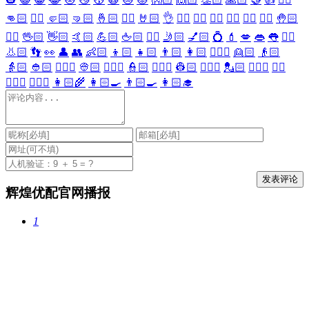
👊🏻
✊🏻
🤛🏻
🤜🏻
🤞🏻
✌🏻
🤘🏻
👌
👈🏻
👉🏻
👆🏻
👇🏻
☝🏻
✋🏻
🤚🏻
🖐🏻
🖖🏻
👋🏻
🤙🏻
💪🏻
🖕🏻
✍🏻
🤳🏻
💅🏻
💍
💄
💋
👄
👅
👂🏻
👃🏻
👣
👀
👤
👥
👶🏻
👦🏻
👧🏻
👨🏻
👩🏻
👱🏻‍♀️
👱🏻
👴🏻
👵🏻
👲🏻
👳🏻‍♀️
👳🏻
👮🏻‍♀️
👮🏻
👷🏻‍♀️
👷🏻
💂🏻‍♀️
💂🏻
🕵🏻‍♀️
🕵🏻
👩🏻‍⚕️
👨🏻‍⚕️
👩🏻‍🌾
👩🏻‍🍳
👨🏻‍🍳
👩🏻‍🎓
辉煌优配官网播报
1