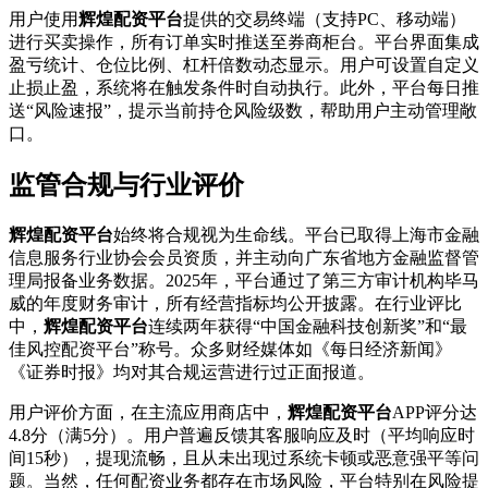
用户使用
辉煌配资平台
提供的交易终端（支持PC、移动端）
进行买卖操作，所有订单实时推送至券商柜台。平台界面集成
盈亏统计、仓位比例、杠杆倍数动态显示。用户可设置自定义
止损止盈，系统将在触发条件时自动执行。此外，平台每日推
送“风险速报”，提示当前持仓风险级数，帮助用户主动管理敞
口。
监管合规与行业评价
辉煌配资平台
始终将合规视为生命线。平台已取得上海市金融
信息服务行业协会会员资质，并主动向广东省地方金融监督管
理局报备业务数据。2025年，平台通过了第三方审计机构毕马
威的年度财务审计，所有经营指标均公开披露。在行业评比
中，
辉煌配资平台
连续两年获得“中国金融科技创新奖”和“最
佳风控配资平台”称号。众多财经媒体如《每日经济新闻》
《证券时报》均对其合规运营进行过正面报道。
用户评价方面，在主流应用商店中，
辉煌配资平台
APP评分达
4.8分（满5分）。用户普遍反馈其客服响应及时（平均响应时
间15秒），提现流畅，且从未出现过系统卡顿或恶意强平等问
题。当然，任何配资业务都存在市场风险，平台特别在风险提