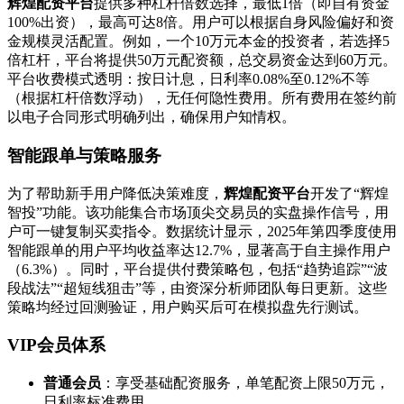
辉煌配资平台
提供多种杠杆倍数选择，最低1倍（即自有资金
100%出资），最高可达8倍。用户可以根据自身风险偏好和资
金规模灵活配置。例如，一个10万元本金的投资者，若选择5
倍杠杆，平台将提供50万元配资额，总交易资金达到60万元。
平台收费模式透明：按日计息，日利率0.08%至0.12%不等
（根据杠杆倍数浮动），无任何隐性费用。所有费用在签约前
以电子合同形式明确列出，确保用户知情权。
智能跟单与策略服务
为了帮助新手用户降低决策难度，
辉煌配资平台
开发了“辉煌
智投”功能。该功能集合市场顶尖交易员的实盘操作信号，用
户可一键复制买卖指令。数据统计显示，2025年第四季度使用
智能跟单的用户平均收益率达12.7%，显著高于自主操作用户
（6.3%）。同时，平台提供付费策略包，包括“趋势追踪”“波
段战法”“超短线狙击”等，由资深分析师团队每日更新。这些
策略均经过回测验证，用户购买后可在模拟盘先行测试。
VIP会员体系
普通会员
：享受基础配资服务，单笔配资上限50万元，
日利率标准费用。