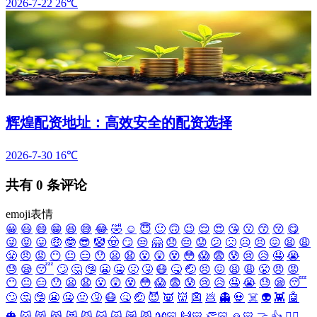
2026-7-22
26℃
辉煌配资地址：高效安全的配资选择
2026-7-30
16℃
共有
0
条评论
emoji表情
😀
😃
😄
😁
😆
😅
😂
🤣
☺️
😇
🙂
🙃
😉
😌
😍
😘
😗
😙
😚
😋
😜
😝
😛
🤑
🤓
😎
🤡
🤠
😏
😒
🤗
😞
😔
😟
😕
🙁
☹️
😣
😖
😫
😩
😤
😠
😡
😶
😐
😑
😯
😦
😧
😮
😲
😵
😳
😱
😨
😰
😢
😥
🤤
😭
😓
😪
😴
🙄
🤔
🤥
😬
🤐
🤢
🤧
😷
🤒
🤕
😣
😖
😫
😩
😤
😠
😡
😶
😐
😑
😯
😦
😧
😮
😲
😵
😳
😱
😨
😰
😢
😥
🤤
😭
😓
😪
😴
🙄
🤔
🤥
😬
🤐
🤢
🤧
😷
🤒
🤕
😈
👿
👹
👺
💩
👻
💀
☠️
👽
👾
🤖
🎃
😺
😸
😹
😻
😼
😽
🙀
😿
😾
👐🏻
🙌🏻
👏🏻
🙏🏻
🤝
👍
👎🏻