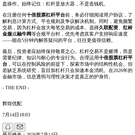
盘操作。始终记住：杠杆是放大器，不是造钱机。
在注册任何
十倍股票杠杆平台
前，务必仔细阅读用户协议，了
解利息计算方式、平仓规则及争议解决机制。同时，避免频繁
交易，因为杠杆会放大每笔交易的成本。选择
久联配资
、
红岭
金服
或
融牛网
等合规平台时，优先考虑其客户支持响应速度
——能在5分钟内解答疑问的平台，往往更值得信赖。
最后，投资者应始终保持敬畏之心。杠杆交易不是赌博，而是
需要纪律、知识与耐心的专业行为。合理运用
十倍股票杠杆平
台
，可以在控制风险的前提下，探索市场中的结构性机会。但
若缺乏系统研究，盲目加杠杆只会加速本金消耗。在2026年的
金融市场，信息透明与理性决策才是真正的护身符。
- THE END -
辉煌优配
7月14日18:03
最后修改：2026年7月14日