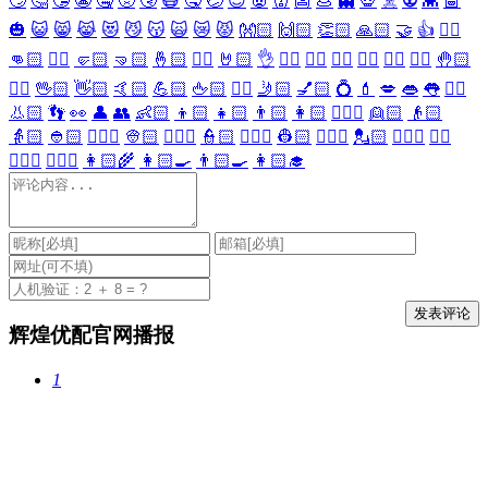
🙄
🤔
🤥
😬
🤐
🤢
🤧
😷
🤒
🤕
😈
👿
👹
👺
💩
👻
💀
☠️
👽
👾
🤖
🎃
😺
😸
😹
😻
😼
😽
🙀
😿
😾
👐🏻
🙌🏻
👏🏻
🙏🏻
🤝
👍
👎🏻
👊🏻
✊🏻
🤛🏻
🤜🏻
🤞🏻
✌🏻
🤘🏻
👌
👈🏻
👉🏻
👆🏻
👇🏻
☝🏻
✋🏻
🤚🏻
🖐🏻
🖖🏻
👋🏻
🤙🏻
💪🏻
🖕🏻
✍🏻
🤳🏻
💅🏻
💍
💄
💋
👄
👅
👂🏻
👃🏻
👣
👀
👤
👥
👶🏻
👦🏻
👧🏻
👨🏻
👩🏻
👱🏻‍♀️
👱🏻
👴🏻
👵🏻
👲🏻
👳🏻‍♀️
👳🏻
👮🏻‍♀️
👮🏻
👷🏻‍♀️
👷🏻
💂🏻‍♀️
💂🏻
🕵🏻‍♀️
🕵🏻
👩🏻‍⚕️
👨🏻‍⚕️
👩🏻‍🌾
👩🏻‍🍳
👨🏻‍🍳
👩🏻‍🎓
辉煌优配官网播报
1