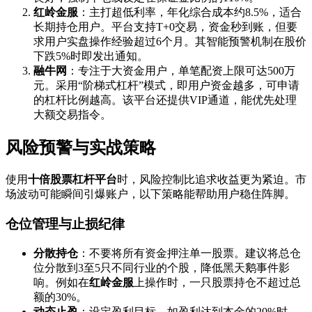
红岭金服
：主打超低利率，年化综合成本约8.5%，适合
长期持仓用户。平台支持T+0交易，资金秒到账，但要
求用户实盘操作经验超过6个月。其智能预警机制在股价
下跌5%时即发出通知。
融牛网
：专注于大资金用户，单笔配资上限可达500万
元。采用“阶梯式杠杆”模式，即用户资金越多，可申请
的杠杆比例越高。该平台还提供VIP通道，能优先处理
大额交易指令。
风险预警与实战策略
使用
十倍股票杠杆平台
时，风险控制比追求收益更为紧迫。市
场波动可能瞬间引爆账户，以下策略能帮助用户稳住阵脚。
仓位管理与止损纪律
分散持仓
：不要将所有资金押注单一股票。建议将总仓
位分散到3至5只不同行业的个股，降低黑天鹅事件影
响。例如在
红岭金服
上操作时，一只股票持仓不超过总
额的30%。
动态止盈
：设定盈利目标，如盈利达到本金的20%时，