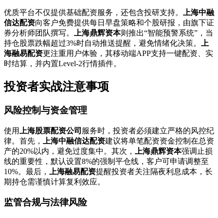
优质平台不仅提供基础配资服务，还包含投研支持。
上海中融
信达配资
向客户免费提供每日早盘策略和个股研报，由旗下证
券分析师团队撰写。
上海鼎辉资本
则推出“智能预警系统”，当
持仓股票跌幅超过3%时自动推送提醒，避免情绪化决策。
上
海融易配资
更注重用户体验，其移动端APP支持一键配资、实
时结算，并内置Level-2行情插件。
投资者实战注意事项
风险控制与资金管理
使用
上海股票配资公司
服务时，投资者必须建立严格的风控纪
律。首先，
上海中融信达配资
建议将单笔配资资金控制在总资
产的20%以内，避免过度集中。其次，
上海鼎辉资本
强调止损
线的重要性，默认设置8%的强制平仓线，客户可申请调整至
10%。最后，
上海融易配资
提醒投资者关注隔夜利息成本，长
期持仓需谨慎计算复利效应。
监管合规与法律风险