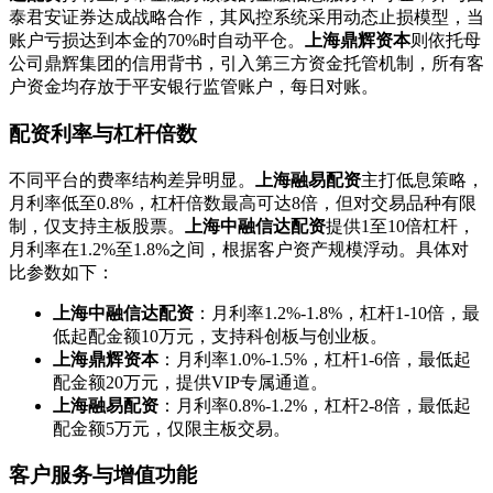
泰君安证券达成战略合作，其风控系统采用动态止损模型，当
账户亏损达到本金的70%时自动平仓。
上海鼎辉资本
则依托母
公司鼎辉集团的信用背书，引入第三方资金托管机制，所有客
户资金均存放于平安银行监管账户，每日对账。
配资利率与杠杆倍数
不同平台的费率结构差异明显。
上海融易配资
主打低息策略，
月利率低至0.8%，杠杆倍数最高可达8倍，但对交易品种有限
制，仅支持主板股票。
上海中融信达配资
提供1至10倍杠杆，
月利率在1.2%至1.8%之间，根据客户资产规模浮动。具体对
比参数如下：
上海中融信达配资
：月利率1.2%-1.8%，杠杆1-10倍，最
低起配金额10万元，支持科创板与创业板。
上海鼎辉资本
：月利率1.0%-1.5%，杠杆1-6倍，最低起
配金额20万元，提供VIP专属通道。
上海融易配资
：月利率0.8%-1.2%，杠杆2-8倍，最低起
配金额5万元，仅限主板交易。
客户服务与增值功能