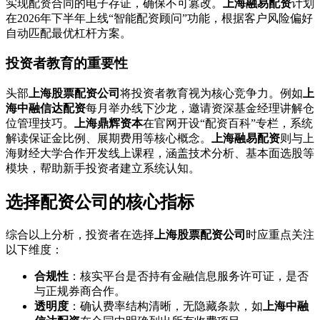
实现配资合同的电子存证，确保不可篡改。
上海融易配资
计划
在2026年下半年上线“智能配资顾问”功能，根据客户风险偏好
自动匹配最优杠杆方案。
投资者教育的重要性
头部
上海股票配资公司
将投资者教育视为核心竞争力。例如
上
海中融信达配资
每月举办线下沙龙，邀请资深基金经理讲解仓
位管理技巧。
上海鼎辉资本
在官网开设“配资百科”专栏，系统
解读保证金比例、展期费用等核心概念。
上海融易配资
则与上
海财经大学合作开发线上课程，涵盖技术分析、基本面选股等
模块，帮助新手投资者建立系统认知。
选择配资公司的核心指标
综合以上分析，投资者在选择
上海股票配资公司
时应重点关注
以下维度：
合规性
：核实平台是否持有金融信息服务许可证，是否
与正规券商合作。
透明度
：确认费率结构清晰，无隐藏条款，如
上海中融