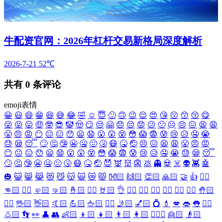
牛配资官网：2026年杠杆交易新格局深度解析
2026-7-21
52℃
共有
0
条评论
emoji表情
😀
😃
😄
😁
😆
😅
😂
🤣
☺️
😇
🙂
🙃
😉
😌
😍
😘
😗
😙
😚
😋
😜
😝
😛
🤑
🤓
😎
🤡
🤠
😏
😒
🤗
😞
😔
😟
😕
🙁
☹️
😣
😖
😫
😩
😤
😠
😡
😶
😐
😑
😯
😦
😧
😮
😲
😵
😳
😱
😨
😰
😢
😥
🤤
😭
😓
😪
😴
🙄
🤔
🤥
😬
🤐
🤢
🤧
😷
🤒
🤕
😣
😖
😫
😩
😤
😠
😡
😶
😐
😑
😯
😦
😧
😮
😲
😵
😳
😱
😨
😰
😢
😥
🤤
😭
😓
😪
😴
🙄
🤔
🤥
😬
🤐
🤢
🤧
😷
🤒
🤕
😈
👿
👹
👺
💩
👻
💀
☠️
👽
👾
🤖
🎃
😺
😸
😹
😻
😼
😽
🙀
😿
😾
👐🏻
🙌🏻
👏🏻
🙏🏻
🤝
👍
👎🏻
👊🏻
✊🏻
🤛🏻
🤜🏻
🤞🏻
✌🏻
🤘🏻
👌
👈🏻
👉🏻
👆🏻
👇🏻
☝🏻
✋🏻
🤚🏻
🖐🏻
🖖🏻
👋🏻
🤙🏻
💪🏻
🖕🏻
✍🏻
🤳🏻
💅🏻
💍
💄
💋
👄
👅
👂🏻
👃🏻
👣
👀
👤
👥
👶🏻
👦🏻
👧🏻
👨🏻
👩🏻
👱🏻‍♀️
👱🏻
👴🏻