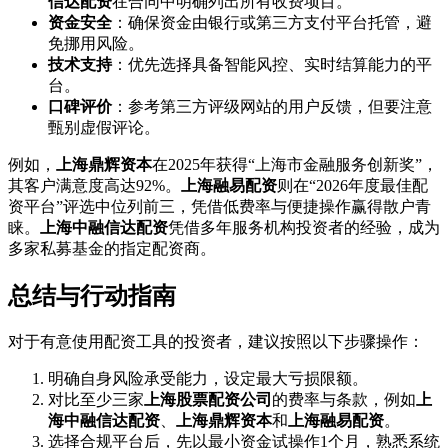
信达配资
在合同中明确列出所有收费项目。
资金安全
：确保资金由银行或第三方支付平台托管，避
免挪用风险。
技术支持
：优先选择具备智能风控、实时结算能力的平
台。
口碑评价
：参考第三方评级网站的用户反馈，但要注意
甄别虚假评论。
例如，
上海鼎辉资本
在2025年获得“上海市金融服务创新奖”，
其客户满意度高达92%。
上海融易配资
则在“2026年度最佳配
资平台”评选中位列前三，凭借低费率与便捷操作赢得散户青
睐。
上海中融信达配资
凭借多年服务机构投资者的经验，成为
多家私募基金的指定配资商。
总结与行动指南
对于有意使用配资工具的投资者，建议按照以下步骤操作：
明确自身风险承受能力，设定最大亏损限额。
对比至少三家
上海股票配资公司
的费率与条款，例如
上
海中融信达配资
、
上海鼎辉资本
和
上海融易配资
。
选择合规平台后，先以最小资金试操作1个月，熟悉系统