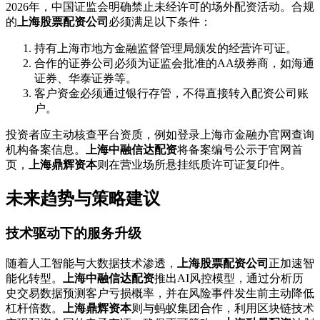
2026年，中国证监会明确禁止未经许可的场外配资活动。合规
的
上海股票配资公司
必须满足以下条件：
持有上海市地方金融监督管理局颁发的经营许可证。
合作的证券公司必须为证监会批准的AA级券商，如海通
证券、华泰证券等。
客户资金必须通过银行存管，不得直接转入配资公司账
户。
投资者应主动核查平台资质，例如登录上海市金融办官网查询
机构备案信息。
上海中融信达配资
将备案编号公示于官网首
页，
上海鼎辉资本
则在营业场所悬挂纸质许可证复印件。
未来趋势与策略建议
技术驱动下的服务升级
随着人工智能与大数据技术渗透，
上海股票配资公司
正加速智
能化转型。
上海中融信达配资
推出AI风控模型，通过分析历
史交易数据预测客户亏损概率，并在风险事件发生前主动降低
杠杆倍数。
上海鼎辉资本
则与蚂蚁集团合作，利用区块链技术