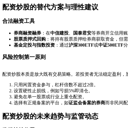
配资炒股的替代方案与理性建议
合法融资工具
券商融资融券
：在
中信建投
、
国泰君安
等券商开立信用账
股票质押式回购
：将持有股票质押给券商获取资金，但需
基金定投与指数投资
：通过
沪深300ETF
或
中证500ETF
分
风险控制第一原则
配资炒股本质是放大既有交易策略。若投资者无法稳定盈利，
只用闲置资金参与，杠杆倍数不超过2倍。
设置硬性止损线，例如亏损5%即清仓。
避免在单一股票或行业上重仓配资。
选择有正规备案的平台，如
证监会备案的券商
而非民间配
配资炒股的未来趋势与监管动态