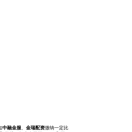
如
中融金服
、
金瑞配资
缴纳一定比