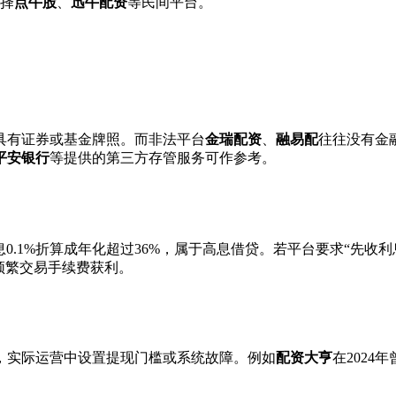
选择
点牛股
、
迅牛配资
等民间平台。
具有证券或基金牌照。而非法平台
金瑞配资
、
融易配
往往没有金
平安银行
等提供的第三方存管服务可作参考。
0.1%折算成年化超过36%，属于高息借贷。若平台要求“先收利
频繁交易手续费获利。
，实际运营中设置提现门槛或系统故障。例如
配资大亨
在2024