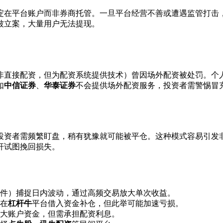
淀在平台账户而非券商托管。一旦平台经营不善或遭遇监管打击，
被立案，大量用户无法提现。
非直接配资，但为配资系统提供技术）曾因场外配资被处罚。个
如
中信证券
、
华泰证券
不会提供场外配资服务，投资者需警惕冒
投资者需频繁盯盘，稍有犹豫就可能被平仓。这种模式容易引发
杆试图挽回损失。
件）捕捉日内波动，通过高频交易放大单次收益。
在
杠杆牛
平台借入资金补仓，但此举可能加速亏损。
大账户资金，但需承担配资利息。