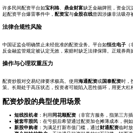
许多民间配资平台如
宝利格
、
鼎金财富
缺乏金融牌照，资金沉
起配资平台爆雷事件中，
配资宝
与
金股在线
曾因涉嫌非法吸存
法律合规性风险
中国证监会明确禁止未经批准的配资业务。平台如
恒生电子
（
反金融监管规定被认定无效，索赔时缺乏法律保障。正规券商
操作与心理双重压力
配资炒股对交易纪律要求极高。使用
海通配资
或
国泰配资
时，
策。长期处于高压状态，投资者可能陷入恶性循环，用更大杠
配资炒股的典型使用场景
短线投机者
：利用
同花顺配资
（非官方服务，指第三方插
被套牢股民
：在亏损后希望通过配资加仓摊薄成本，例如
新股申购者
：为满足打新市值门槛，通过
财通配资
临时放