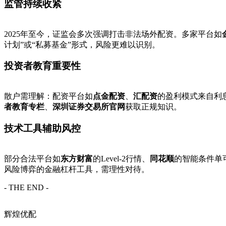
监管持续收紧
2025年至今，证监会多次强调打击非法场外配资。多家平台如
计划”或“私募基金”形式，风险更难以识别。
投资者教育重要性
散户需理解：配资平台如
点金配资
、
汇配资
的盈利模式来自利
者教育专栏
、
深圳证券交易所官网
获取正规知识。
技术工具辅助风控
部分合法平台如
东方财富
的Level-2行情、
同花顺
的智能条件单
风险博弈的金融杠杆工具，需理性对待。
- THE END -
辉煌优配