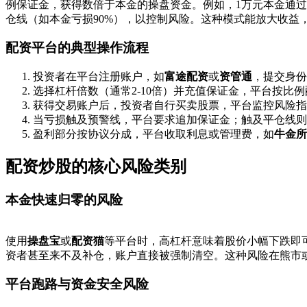
例保证金，获得数倍于本金的操盘资金。例如，1万元本金通过
仓线（如本金亏损90%），以控制风险。这种模式能放大收益
配资平台的典型操作流程
投资者在平台注册账户，如
富途配资
或
资管通
，提交身份
选择杠杆倍数（通常2-10倍）并充值保证金，平台按比
获得交易账户后，投资者自行买卖股票，平台监控风险指
当亏损触及预警线，平台要求追加保证金；触及平仓线则
盈利部分按协议分成，平台收取利息或管理费，如
牛金所
配资炒股的核心风险类别
本金快速归零的风险
使用
操盘宝
或
配资猫
等平台时，高杠杆意味着股价小幅下跌即可
资者甚至来不及补仓，账户直接被强制清空。这种风险在熊市
平台跑路与资金安全风险