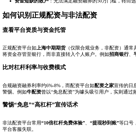
资金短缺的散户
：无法满足融资融券的50万门槛，转而
如何识别正规配资与非法配资
查看平台资质与资金托管
正规配资平台如
上海中期期货
（仅限合规业务，非配资）通常
将资金存管至银行，而非直接转入个人账户。例如
招商银行
、
比对杠杆利率与收费模式
合规融资融券利率约6%-8%，而配资平台如
配资之家
宣传的日息
警惕。例如
牛配资
曾以“免息配资”为噱头吸引用户，实则通过
警惕“免息”“高杠杆”宣传话术
非法配资平台常用
“10倍杠杆免费体验”
、
“提现秒到账”
等口号
平台客服失联。