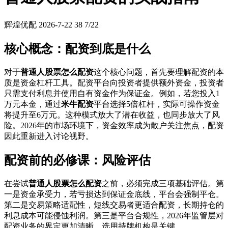
辉煌优配
2026-7-22
38
7/22
核心概念：配资到底是什么
对于
普通人股票怎么配资
这个核心问题，首先要理解配资的本
质是资金杠杆工具。配资平台向投资者提供额外资金，投资者
只需支付利息并使用自有资金作为保证金。例如，若您投入1
万元本金，通过
米牛配资
平台选择5倍杠杆，实际可操作资金
将提升至6万元。这种模式放大了潜在收益，也同步放大了风
险。2026年的市场环境下，资金效率成为散户关注焦点，配资
因此重新进入讨论视野。
配资前的必修课：风险评估
在尝试
普通人股票怎么配资
之前，必须完成三项基础评估。第
一是资金承受力，若亏损达到保证金底线，平台会强制平仓。
第二是交易策略适配性，短线交易者更适合配资，长期持仓的
利息成本可能侵蚀利润。第三是平台合规性，2026年监管层对
配资业务的界定更加清晰，选用持牌机构是关键。