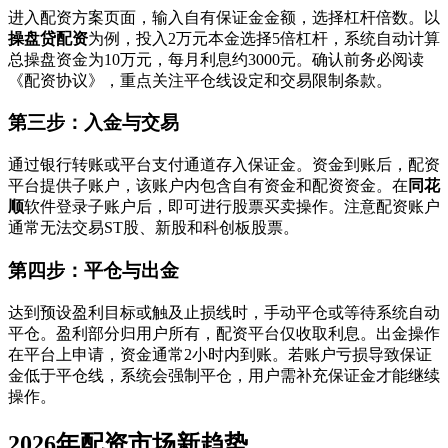
进入配资方案页面，输入自有保证金金额，选择杠杆倍数。以
操盘贷配资
为例，投入2万元本金选择5倍杠杆，系统自动计算
总操盘资金为10万元，每月利息约3000元。确认前务必阅读
《配资协议》，重点关注平仓线设定和交易限制条款。
第三步：入金与交易
通过银行转账或平台支付通道存入保证金。资金到账后，配资
平台提供子账户，该账户内包含自有资金和配资资金。在
同花
顺
软件登录子账户后，即可进行股票买卖操作。注意配资账户
通常无法交易ST股、新股和科创板股票。
第四步：平仓与出金
达到预设盈利目标或触及止损线时，手动平仓或等待系统自动
平仓。盈利部分归用户所有，配资平台仅收取利息。出金操作
在平台上申请，资金通常2小时内到账。若账户亏损导致保证
金低于平仓线，系统会强制平仓，用户需补充保证金才能继续
操作。
2026年配资市场新趋势