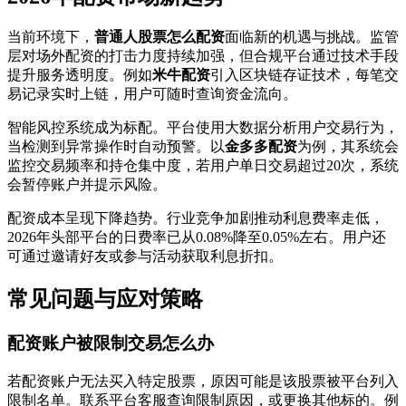
当前环境下，
普通人股票怎么配资
面临新的机遇与挑战。监管
层对场外配资的打击力度持续加强，但合规平台通过技术手段
提升服务透明度。例如
米牛配资
引入区块链存证技术，每笔交
易记录实时上链，用户可随时查询资金流向。
智能风控系统成为标配。平台使用大数据分析用户交易行为，
当检测到异常操作时自动预警。以
金多多配资
为例，其系统会
监控交易频率和持仓集中度，若用户单日交易超过20次，系统
会暂停账户并提示风险。
配资成本呈现下降趋势。行业竞争加剧推动利息费率走低，
2026年头部平台的日费率已从0.08%降至0.05%左右。用户还
可通过邀请好友或参与活动获取利息折扣。
常见问题与应对策略
配资账户被限制交易怎么办
若配资账户无法买入特定股票，原因可能是该股票被平台列入
限制名单。联系平台客服查询限制原因，或更换其他标的。例