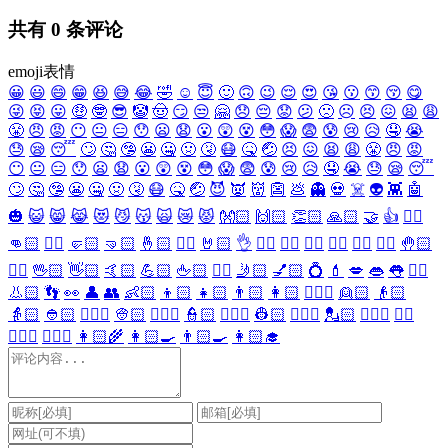
共有
0
条评论
emoji表情
😀
😃
😄
😁
😆
😅
😂
🤣
☺️
😇
🙂
🙃
😉
😌
😍
😘
😗
😙
😚
😋
😜
😝
😛
🤑
🤓
😎
🤡
🤠
😏
😒
🤗
😞
😔
😟
😕
🙁
☹️
😣
😖
😫
😩
😤
😠
😡
😶
😐
😑
😯
😦
😧
😮
😲
😵
😳
😱
😨
😰
😢
😥
🤤
😭
😓
😪
😴
🙄
🤔
🤥
😬
🤐
🤢
🤧
😷
🤒
🤕
😣
😖
😫
😩
😤
😠
😡
😶
😐
😑
😯
😦
😧
😮
😲
😵
😳
😱
😨
😰
😢
😥
🤤
😭
😓
😪
😴
🙄
🤔
🤥
😬
🤐
🤢
🤧
😷
🤒
🤕
😈
👿
👹
👺
💩
👻
💀
☠️
👽
👾
🤖
🎃
😺
😸
😹
😻
😼
😽
🙀
😿
😾
👐🏻
🙌🏻
👏🏻
🙏🏻
🤝
👍
👎🏻
👊🏻
✊🏻
🤛🏻
🤜🏻
🤞🏻
✌🏻
🤘🏻
👌
👈🏻
👉🏻
👆🏻
👇🏻
☝🏻
✋🏻
🤚🏻
🖐🏻
🖖🏻
👋🏻
🤙🏻
💪🏻
🖕🏻
✍🏻
🤳🏻
💅🏻
💍
💄
💋
👄
👅
👂🏻
👃🏻
👣
👀
👤
👥
👶🏻
👦🏻
👧🏻
👨🏻
👩🏻
👱🏻‍♀️
👱🏻
👴🏻
👵🏻
👲🏻
👳🏻‍♀️
👳🏻
👮🏻‍♀️
👮🏻
👷🏻‍♀️
👷🏻
💂🏻‍♀️
💂🏻
🕵🏻‍♀️
🕵🏻
👩🏻‍⚕️
👨🏻‍⚕️
👩🏻‍🌾
👩🏻‍🍳
👨🏻‍🍳
👩🏻‍🎓