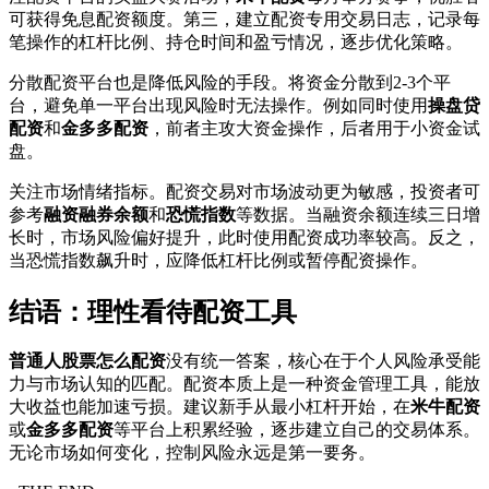
可获得免息配资额度。第三，建立配资专用交易日志，记录每
笔操作的杠杆比例、持仓时间和盈亏情况，逐步优化策略。
分散配资平台也是降低风险的手段。将资金分散到2-3个平
台，避免单一平台出现风险时无法操作。例如同时使用
操盘贷
配资
和
金多多配资
，前者主攻大资金操作，后者用于小资金试
盘。
关注市场情绪指标。配资交易对市场波动更为敏感，投资者可
参考
融资融券余额
和
恐慌指数
等数据。当融资余额连续三日增
长时，市场风险偏好提升，此时使用配资成功率较高。反之，
当恐慌指数飙升时，应降低杠杆比例或暂停配资操作。
结语：理性看待配资工具
普通人股票怎么配资
没有统一答案，核心在于个人风险承受能
力与市场认知的匹配。配资本质上是一种资金管理工具，能放
大收益也能加速亏损。建议新手从最小杠杆开始，在
米牛配资
或
金多多配资
等平台上积累经验，逐步建立自己的交易体系。
无论市场如何变化，控制风险永远是第一要务。