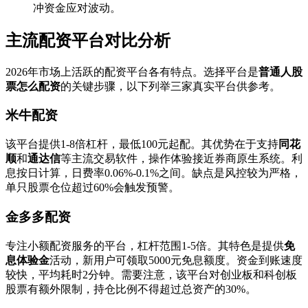
冲资金应对波动。
主流配资平台对比分析
2026年市场上活跃的配资平台各有特点。选择平台是
普通人股
票怎么配资
的关键步骤，以下列举三家真实平台供参考。
米牛配资
该平台提供1-8倍杠杆，最低100元起配。其优势在于支持
同花
顺
和
通达信
等主流交易软件，操作体验接近券商原生系统。利
息按日计算，日费率0.06%-0.1%之间。缺点是风控较为严格，
单只股票仓位超过60%会触发预警。
金多多配资
专注小额配资服务的平台，杠杆范围1-5倍。其特色是提供
免
息体验金
活动，新用户可领取5000元免息额度。资金到账速度
较快，平均耗时2分钟。需要注意，该平台对创业板和科创板
股票有额外限制，持仓比例不得超过总资产的30%。