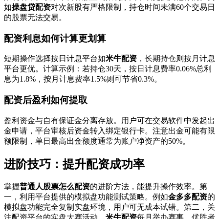
如
操盘贷配资
对次新股有严格限制，持仓时间未满60个交易日
的股票无法交易。
配资利息如何计算更划算
短期操作选择按日计息平台如
米牛配资
，长期持仓则按月计息
平台更优。计算示例：若持仓30天，按日计息费率0.06%总利
息为1.8%，按月计息费率1.5%则可节省0.3%。
配资后盈利如何提取
盈利资金与自有保证金分离存放。用户可在交易软件中发起出
金申请，平台审核后资金转入绑定银行卡。注意出金可能有限
额限制，单日最高出金额度通常为账户净资产的50%。
进阶技巧：提升配资成功率
掌握
普通人股票怎么配资
的进阶方法，能提升操作效率。第
一，利用平台提供的模拟盘功能测试策略。例如
金多多配资
的
模拟盘功能完全复制实盘环境，用户可无成本试错。第二，关
注配资平台的实盘大赛活动，
米牛配资
每月举办赛事，优胜者