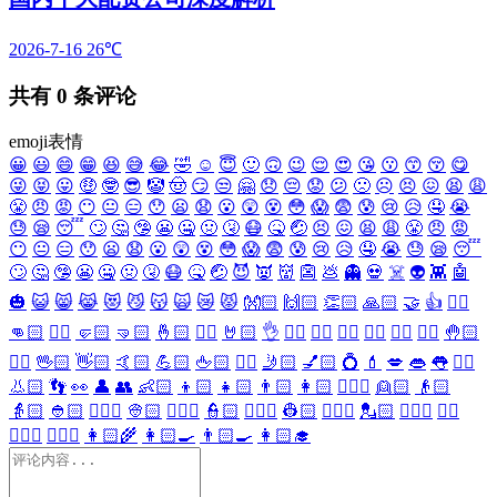
2026-7-16
26℃
共有
0
条评论
emoji表情
😀
😃
😄
😁
😆
😅
😂
🤣
☺️
😇
🙂
🙃
😉
😌
😍
😘
😗
😙
😚
😋
😜
😝
😛
🤑
🤓
😎
🤡
🤠
😏
😒
🤗
😞
😔
😟
😕
🙁
☹️
😣
😖
😫
😩
😤
😠
😡
😶
😐
😑
😯
😦
😧
😮
😲
😵
😳
😱
😨
😰
😢
😥
🤤
😭
😓
😪
😴
🙄
🤔
🤥
😬
🤐
🤢
🤧
😷
🤒
🤕
😣
😖
😫
😩
😤
😠
😡
😶
😐
😑
😯
😦
😧
😮
😲
😵
😳
😱
😨
😰
😢
😥
🤤
😭
😓
😪
😴
🙄
🤔
🤥
😬
🤐
🤢
🤧
😷
🤒
🤕
😈
👿
👹
👺
💩
👻
💀
☠️
👽
👾
🤖
🎃
😺
😸
😹
😻
😼
😽
🙀
😿
😾
👐🏻
🙌🏻
👏🏻
🙏🏻
🤝
👍
👎🏻
👊🏻
✊🏻
🤛🏻
🤜🏻
🤞🏻
✌🏻
🤘🏻
👌
👈🏻
👉🏻
👆🏻
👇🏻
☝🏻
✋🏻
🤚🏻
🖐🏻
🖖🏻
👋🏻
🤙🏻
💪🏻
🖕🏻
✍🏻
🤳🏻
💅🏻
💍
💄
💋
👄
👅
👂🏻
👃🏻
👣
👀
👤
👥
👶🏻
👦🏻
👧🏻
👨🏻
👩🏻
👱🏻‍♀️
👱🏻
👴🏻
👵🏻
👲🏻
👳🏻‍♀️
👳🏻
👮🏻‍♀️
👮🏻
👷🏻‍♀️
👷🏻
💂🏻‍♀️
💂🏻
🕵🏻‍♀️
🕵🏻
👩🏻‍⚕️
👨🏻‍⚕️
👩🏻‍🌾
👩🏻‍🍳
👨🏻‍🍳
👩🏻‍🎓