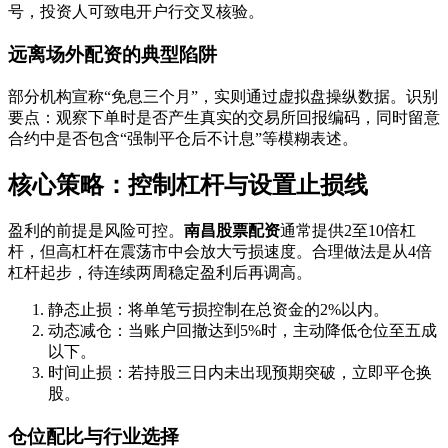
号，投资人可致电开户行交叉核验。
远离场外配资的典型陷阱
部分机构宣称“免息三个月”，实则通过虚拟盘操纵数据。识别
要点：观察下单时是否产生真实的交易所回报编码，同时留意
合约中是否包含“强制平仓后不计息”等模糊表述。
核心策略：控制杠杆与设置止损线
盈利的前提是风险可控。
南昌股票配资
通常提供2至10倍杠
杆，但高杠杆在震荡市中会放大亏损速度。合理做法是从4倍
杠杆起步，待连续两周稳定盈利后再调高。
静态止损：将单笔亏损控制在总资金的2%以内。
动态减仓：当账户回撤达到5%时，主动降低仓位至五成
以下。
时间止损：若持股三日内未出现预期突破，立即平仓换
股。
仓位配比与行业选择