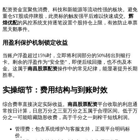
配资资金宜聚焦消费、科技和新能源等流动性强的板块。避免
重仓ST股或停牌股，此类标的触发强平后难以快速成交。
辉
煌优配
的风控系统支持逐笔设置个股持仓上限，有效防止单票
黑天鹅事件。
用盈利保护机制锁定收益
当账户浮盈超过15%时，立即将利润部分的50%转出到银行
卡。剩余的浮盈作为“安全垫”，即便后续回撤，也不伤及本
金。这属于
南昌股票配资
操作中的常见纪律，能显著提升长期
胜率。
实操细节：费用结构与到账时效
综合费率直接决定实际收益。
南昌股票配资
平台收取的利息通
常按日计算，日息万分之三至万分之五属于合理区间。低于万
分之一可能暗藏隐形收费，高于千分之一则榨干短线利润。
管理费：包含系统维护与客服支持，正规平台明码标
价。