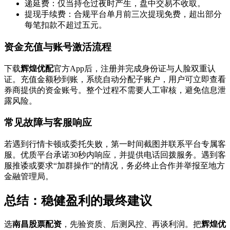
递延费：仅当持仓过夜时产生，盘中交易不收取。
提现手续费：合规平台单月前三次提现免费，超出部分
每笔扣款不超过五元。
资金充值与账号激活流程
下载
辉煌优配
官方App后，注册并完成身份证与人脸双重认
证。充值金额秒到账，系统自动分配子账户，用户可立即查看
券商提供的资金账号。整个过程不需要人工审核，避免信息泄
露风险。
常见故障与客服响应
若遇到行情卡顿或委托失败，第一时间截图并联系平台专属客
服。优质平台承诺30秒内响应，并提供电话回拨服务。遇到客
服推诿或要求“加群操作”的情况，务必终止合作并举报至地方
金融管理局。
总结：稳健盈利的最终建议
选
南昌股票配资
，先验资质、后测风控、再谈利润。把
辉煌优